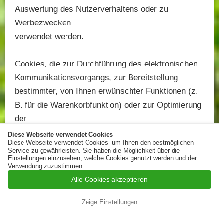
Auswertung des Nutzerverhaltens oder zu
Werbezwecken
verwendet werden.
Cookies, die zur Durchführung des elektronischen
Kommunikationsvorgangs, zur Bereitstellung
bestimmter, von Ihnen erwünschter Funktionen (z.
B. für die Warenkorbfunktion) oder zur Optimierung
der
Website (z. B. Cookies zur Messung des
Diese Webseite verwendet Cookies
Diese Webseite verwendet Cookies, um Ihnen den bestmöglichen
Webpublikums) erforderlich sind (notwendige
Service zu gewährleisten. Sie haben die Möglichkeit über die
Einstellungen einzusehen, welche Cookies genutzt werden und der
Cookies), werden auf
Verwendung zuzustimmen.
Grundlage von Art. 6 Abs. 1 lit. f DSGVO
Alle Cookies akzeptieren
gespeichert, sofern keine andere Rechtsgrundlage
angegeben wird.
Zeige Einstellungen
Der Websitebetreiber hat ein berechtigtes Interesse