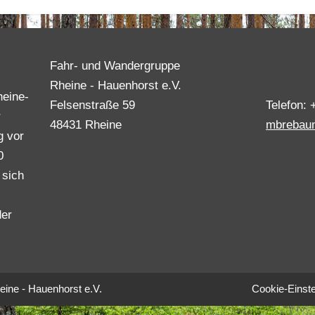
Fahr- und Wandergruppe
Rheine - Hauenhorst e.V.
heine-
Felsenstraße 59
Telefon: 
r
48431 Rheine
mbrebau
g vor
0
 sich
der
ine - Hauenhorst e.V.
Cookie-Einste