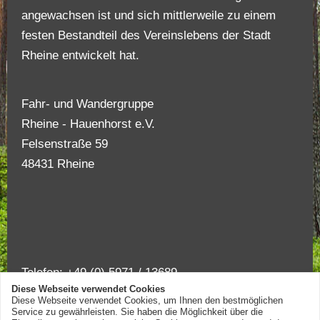
angewachsen ist und sich mittlerweile zu einem
festen Bestandteil des Vereinslebens der Stadt
Rheine entwickelt hat.
Fahr- und Wandergruppe
Rheine - Hauenhorst e.V.
Felsenstraße 59
48431 Rheine
Telefon: +49 (0) 5971 / 13689
Diese Webseite verwendet Cookies
mbrebaum@wandergruppe-rheine.de
Diese Webseite verwendet Cookies, um Ihnen den bestmöglichen
Service zu gewährleisten. Sie haben die Möglichkeit über die