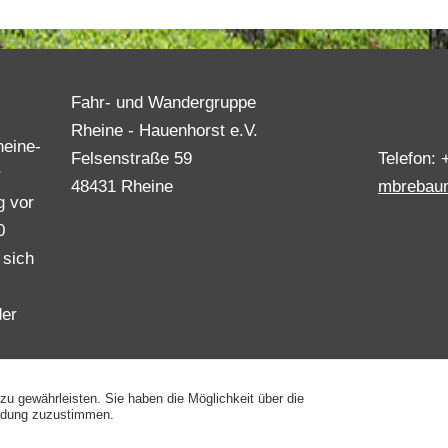
Fahr- und Wandergruppe
Rheine - Hauenhorst e.V.
heine-
Felsenstraße 59
Telefon: 
r
48431 Rheine
mbrebau
g vor
0
 sich
der
 gewährleisten. Sie haben die Möglichkeit über die
endung zuzustimmen.
ine - Hauenhorst e.V.
Cookie-Einste