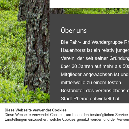
Über uns
Die Fahr- und Wandergruppe R
Hauenhorst ist ein relativ junge
Verein, der seit seiner Gründun
über 30 Jahren auf mehr als 50
Mitglieder angewachsen ist und
mittlerweile zu einem festen
Bestandteil des Vereinslebens 
Stadt Rheine entwickelt hat.
Diese Webseite verwendet Cookies
Diese Webseite verwendet Cookies, um Ihnen den bestmöglichen Service zu
Einstellungen einzusehen, welche Cookies genutzt werden und der Verw
© 2026 Fahr- und Wandergruppe Rhe